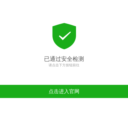
已通过安全检测
请点击下方按钮前往
点击进入官网